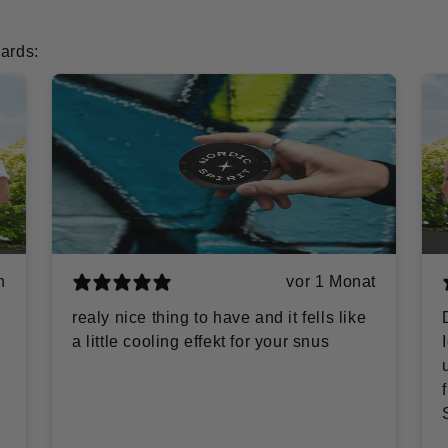
ards:
n
vor 1 Monat
realy nice thing to have and it fells like
a little cooling effekt for your snus