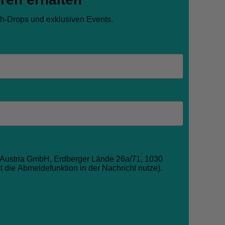
ch-Drops und exklusiven Events.
I Austria GmbH, Erdberger Lände 26a/71, 1030
kt die Abmeldefunktion in der Nachricht nutze).