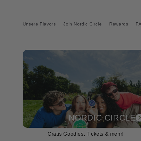
Direkt
zum
Inhalt
Hol dir den exklusiven Style im
Punkte.
Unsere Flavors
Join Nordic Circle
Rewards
F
Anmelden & Punkte sammeln
NORDIC CIRCLE
Gratis Goodies, Tickets & mehr!