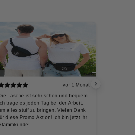
vor 1 Monat
Die Tasche ist sehr schön und bequem.
Gemütlich +
Ich trage es jeden Tag bei der Arbeit,
um alles stuff zu bringen. Vielen Dank
für diese Promo Aktion! Ich bin jetzt Ihr
Stammkunde!