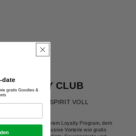
2-date
LOYALTY CLUB
wie gratis Goodies &
kets
DEN NORDIC SPIRIT VOLL
ERLEBEN
Check dir mit unserem Loyalty Program, dem
Nordic Circle, exklusive Vorteile wie gratis
lden