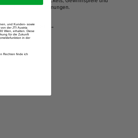
Goodies, Event-Tickets, Gewinnspiele und
individuelle Belohnungen.
ionen, und Kunden- sowie
Jetzt beitreten
→
von der JTI Austria
0 Wien, erhalten. Diese
irkung für die Zukunft
Abmeldefunktion in der
n Rechten finde ich