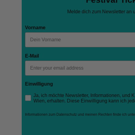
Melde dich
zum Newsletter
an u
Vorname
E-Mail
Einwilligung
How would you like to hear from us?
Ja, ich möchte Newsletter, Informationen, und
Wien, erhalten. Diese Einwilligung kann ich jede
Informationen zum Datenschutz und meinen Rechten finde ich unt