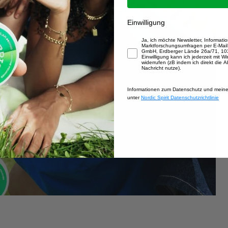
Einwilligung
How would you like to hear from us?
Ja, ich möchte Newsletter, Informat
Marktforschungsumfragen per E-Mail 
GmbH, Erdberger Lände 26a/71, 103
Einwilligung kann ich jederzeit mit W
widerrufen (zB indem ich direkt die 
Nachricht nutze).
Informationen zum Datenschutz und meine
unter
Nordic Spirit Datenschutzrichtlinie